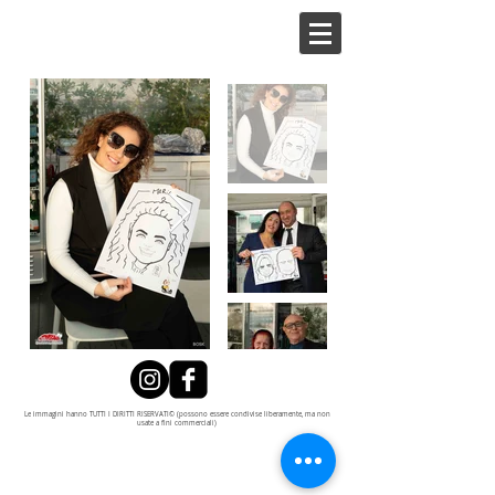
Le immagini hanno TUTTI I DIRITTI RISERVATI© (possono essere condivise liberamente, ma non
usate a fini commerciali)