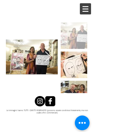
Le immagini hanno TUTTI I DIRITTI RISERVATI© (possono essere condivise liberamente, ma non
usate a fini commerciali)