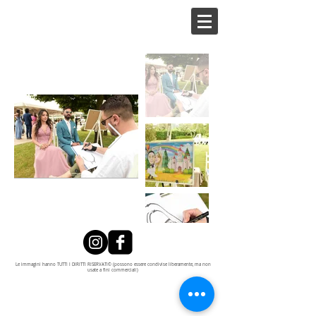
Le immagini hanno TUTTI I DIRITTI RISERVATI© (possono essere condivise liberamente, ma non
usate a fini commerciali)