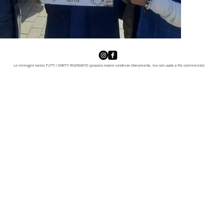
Le immagini hanno TUTTI I DIRITTI RISERVATI© (possono essere condivise liberamente, ma non usate a fini commerciali)