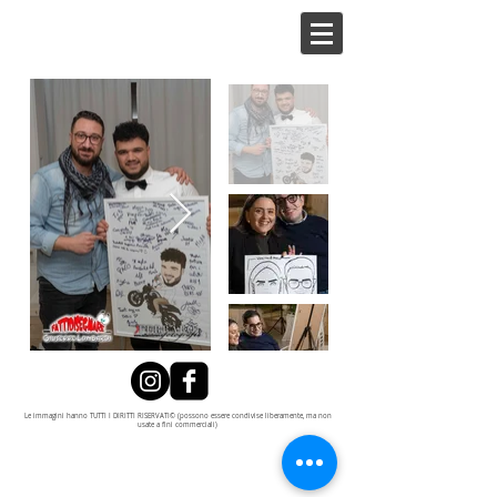
Le immagini hanno TUTTI I DIRITTI RISERVATI© (possono essere condivise liberamente, ma non
usate a fini commerciali)